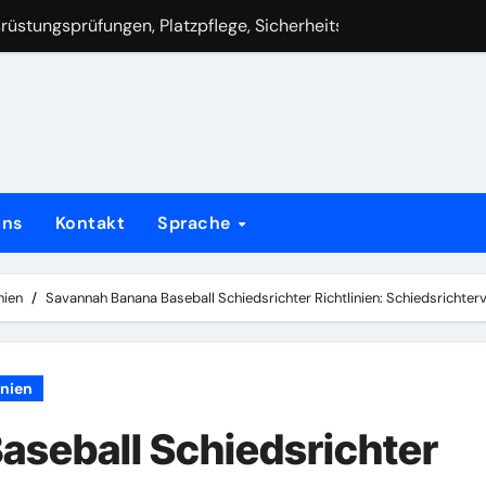
chregeln, Schlagreihenfolge, Auswechslungen
dsrichter Richtlinien: Sicherheitsprotokolle, Verletzungsprä
erheitsvorschriften, Spielerverhalten, Interaktion mit dem Pu
torenrollen, Lehrmomente, Führung
dsrichter Richtlinien: Zusammenarbeit mit Trainern, Kommuni
uns
Kontakt
Sprache
testreitigkeiten, Proteste, Beschwerdeverfahren
dsrichter Richtlinien: Ausbildungsanforderungen, Zertifizier
nien
Savannah Banana Baseball Schiedsrichter Richtlinien: Schiedsrichter
inien
aseball Schiedsrichter