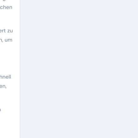
echen
ert zu
n, um
hnell
en,
n