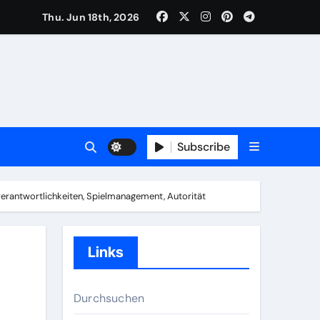
Thu. Jun 18th, 2026
vention, Ausrüstungsstandards
blikum
kation, Spielablauf
Subscribe
ung, Weiterbildung
verantwortlichkeiten, Spielmanagement, Autorität
Links
Durchsuchen