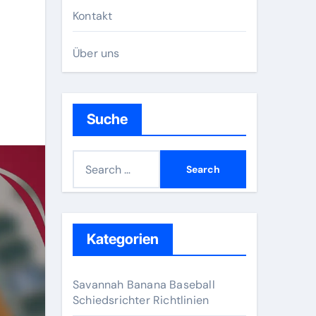
Kontakt
Über uns
Suche
S
e
a
r
c
Kategorien
h
f
Savannah Banana Baseball
o
Schiedsrichter Richtlinien