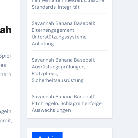
Fehlverhalten melden, Ethische
Standards, Integrität
Savannah Banana Baseball:
nah
Elternengagement,
Unterstützungssysteme,
Anleitung
Spiel
Savannah Banana Baseball:
des
Ausrüstungsprüfungen,
Platzpflege,
inern
Sicherheitsausrüstung
Savannah Banana Baseball:
Pitchregeln, Schlagreihenfolge,
Auswechslungen
egeln
reit,