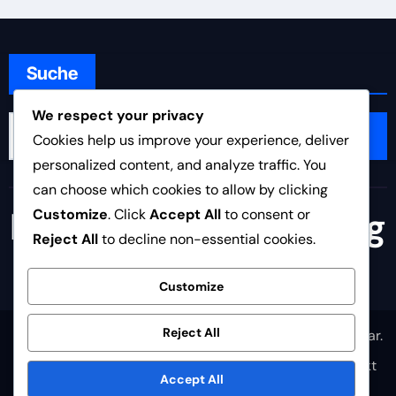
Suche
We respect your privacy
Search
Cookies help us improve your experience, deliver
for:
personalized content, and analyze traffic. You
can choose which cookies to allow by clicking
land-am-rheinfall.org
Customize
. Click
Accept All
to consent or
Reject All
to decline non-essential cookies.
Customize
Reject All
Copyright © All rights reserved
|
Newsair
by
Themeansar
.
Allgemeine Geschäftsbedingungen
Über uns
Kontakt
Accept All