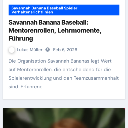
Savannah Banana Baseball Spieler
Verhaltensrichtlinien
Savannah Banana Baseball:
Mentorenrollen, Lehrmomente,
Führung
Lukas Müller
Feb 6, 2026
Die Organisation Savannah Bananas legt Wert
auf Mentorenrollen, die entscheidend für die
Spielerentwicklung und den Teamzusammenhalt
sind. Erfahrene…