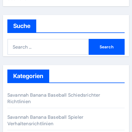
Suche
S
e
a
r
c
Kategorien
h
f
Savannah Banana Baseball Schiedsrichter
o
Richtlinien
r
:
Savannah Banana Baseball Spieler
Verhaltensrichtlinien