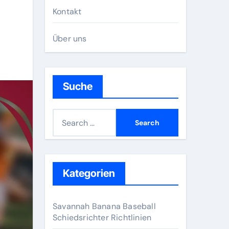
Kontakt
Über uns
Suche
S
e
a
r
c
Kategorien
h
f
Savannah Banana Baseball
o
Schiedsrichter Richtlinien