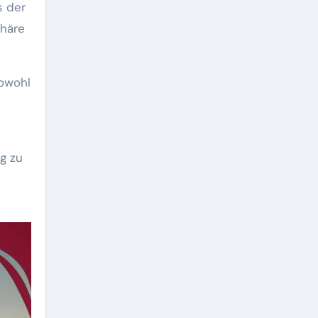
s der
phäre
owohl
g zu