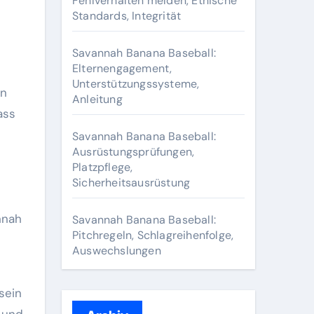
Fehlverhalten melden, Ethische
Standards, Integrität
Savannah Banana Baseball:
Elternengagement,
Unterstützungssysteme,
en
Anleitung
ass
Savannah Banana Baseball:
Ausrüstungsprüfungen,
Platzpflege,
Sicherheitsausrüstung
nnah
Savannah Banana Baseball:
Pitchregeln, Schlagreihenfolge,
Auswechslungen
sein
n und