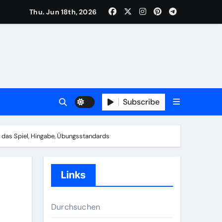
Thu. Jun 18th, 2026
vention, Ausrüstungsstandards
blikum
Subscribe
kation, Spielablauf
r das Spiel, Hingabe, Übungsstandards
ung, Weiterbildung
Links
Durchsuchen