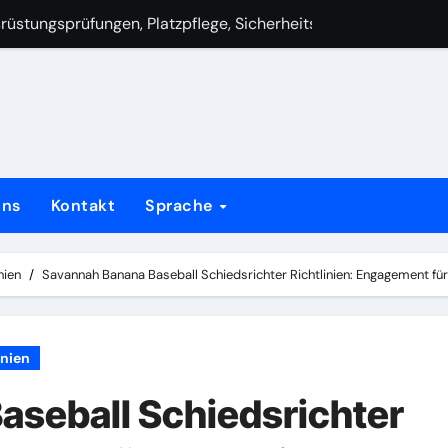
üstungsprüfungen, Platzpflege, Sicherheitsausrüstung
chregeln, Schlagreihenfolge, Auswechslungen
dsrichter Richtlinien: Sicherheitsprotokolle, Verletzungsprä
erheitsvorschriften, Spielerverhalten, Interaktion mit dem Pu
torenrollen, Lehrmomente, Führung
uns
Kontakt
Sprache
dsrichter Richtlinien: Zusammenarbeit mit Trainern, Kommuni
testreitigkeiten, Proteste, Beschwerdeverfahren
nien
Savannah Banana Baseball Schiedsrichter Richtlinien: Engagement fü
dsrichter Richtlinien: Ausbildungsanforderungen, Zertifizier
inien
aseball Schiedsrichter